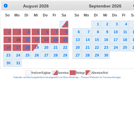
August
2026
September
2026
So
Mo
Di
Mi
Do
Fr
Sa
So
Mo
Di
Mi
Do
Fr
S
1
1
2
3
4
2
3
4
5
6
7
8
6
7
8
9
10
11
9
10
11
12
13
14
15
13
14
15
16
17
18
16
17
18
19
20
21
22
20
21
22
23
24
25
23
24
25
26
27
28
29
27
28
29
30
30
31
frei/verfügbar
Anreise
Belegt
Abreise/frei
Kalender und Buchungsfunktion bereitgestellt von More-Bookings - Clevere Websites für Ferienwohnungen