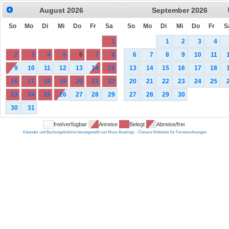
August
2026
September
2026
So
Mo
Di
Mi
Do
Fr
Sa
So
Mo
Di
Mi
Do
Fr
S
1
1
2
3
4
2
3
4
5
6
7
8
6
7
8
9
10
11
9
10
11
12
13
14
15
13
14
15
16
17
18
16
17
18
19
20
21
22
20
21
22
23
24
25
23
24
25
26
27
28
29
27
28
29
30
30
31
frei/verfügbar
Anreise
Belegt
Abreise/frei
Kalender und Buchungsfunktion bereitgestellt von More-Bookings - Clevere Websites für Ferienwohnungen